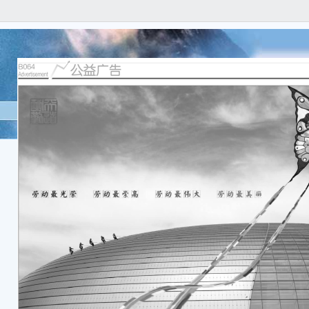
2021
B06
Adver