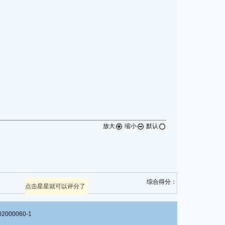
放大
缩小
默认
综合得分：
点击星星就可以评分了
00060-1