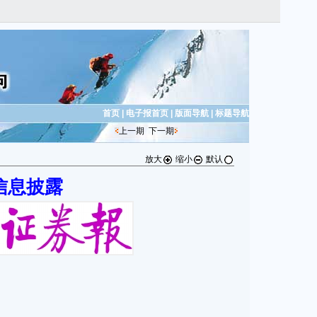
首页
|
电子报首页
|
版面导航
|
标题导航
上一期
下一期
放大
缩小
默认
信息披露