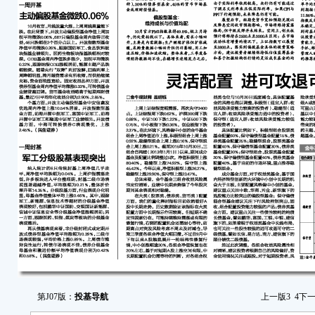
前；
基金
债券
强，
债市
均净
第J07版：
投基导航
上一版
3
4
下