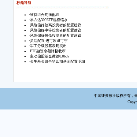
标题导航
·
维持组合均衡配置
·
易方达300ETF规模缩水
·
风险偏好较高投资者的配置建议
·
风险偏好中等投资者的配置建议
·
风险偏好较低投资者的配置建议
·
灵活配置 进可攻退可守
·
军工分级股基表现突出
·
ETF融资余额降幅收窄
·
主动偏股基金微跌0.06%
·
金牛基金组合第四期基金配置明细
中国证券报社版权所有，未经书面
Copyri