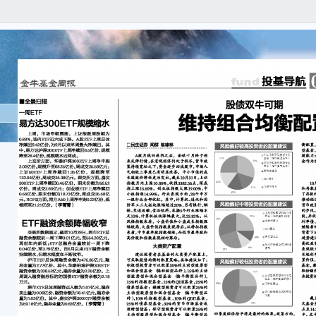
净值
进入
平均
方面
0.
分级
证新