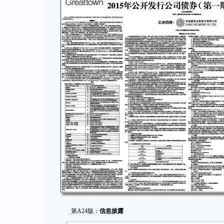
第A24版：
信息披露