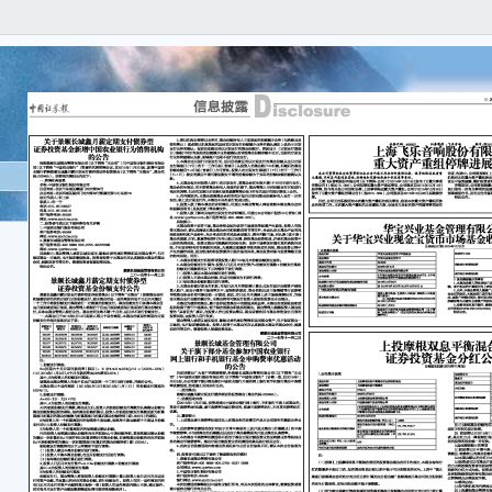
B0
■ 
信
isc