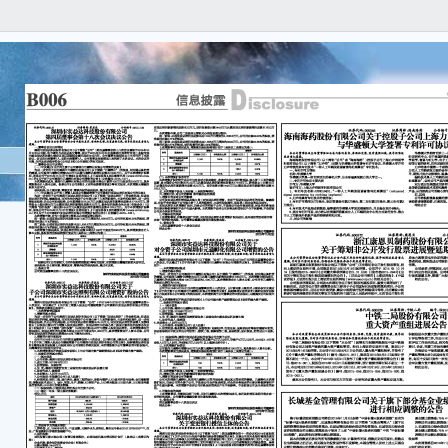
B0
■ 
信
isc