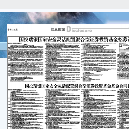
A
■ 
信
isc