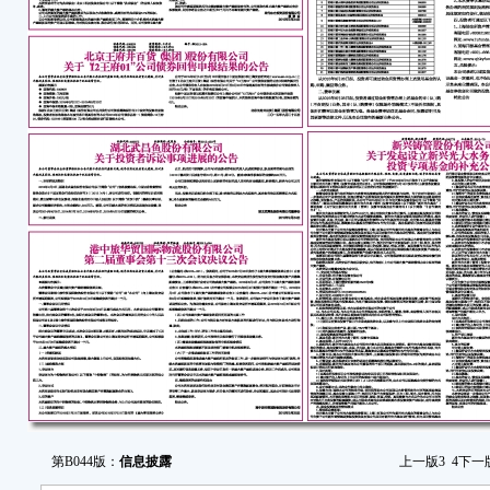
式准
大资
在累
即最晚
公司
产重
一
1
本
限公
盛勇
2
公
收购
二
自
第B044版：
信息披露
上一版
3
4
下一
产重