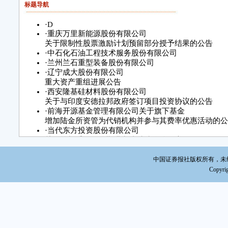
标题导航
重组
程序
·
D
组管
·
重庆万里新能源股份有限公司
求，
关于限制性股票激励计划预留部分授予结果的公告
申报
·
中石化石油工程技术服务股份有限公司
·
兰州兰石重型装备股份有限公司
严格
·
辽宁成大股份有限公司
资产
重大资产重组进展公告
·
西安隆基硅材料股份有限公司
三
关于与印度安德拉邦政府签订项目投资协议的公告
由
·
前海开源基金管理有限公司关于旗下基金
多，
增加陆金所资管为代销机构并参与其费率优惠活动的公
·
当代东方投资股份有限公司
且尽
关于筹划重组停牌期满申请继续停牌公告
案的
·
北京王府井百货（集团）股份有限公司
作的
关于“12王府01”公司债券回售申报结果的公告
中国证券报社版权所有，未经书面
权益
·
湖北武昌鱼股份有限公司
Copyrig
201
关于投资者诉讼事项进展的公告
关各
·
新兴铸管股份有限公司
关于发起设立新兴光大水务（管网）
作。
投资专项基金的补充公告
四
·
港中旅华贸国际物流股份有限公司
第二届董事会第十三次会议决议公告