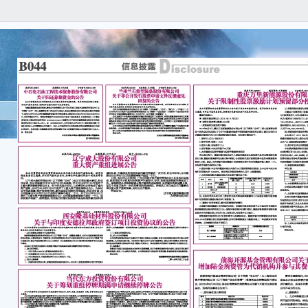
本
实、
遗漏
本
月26
25