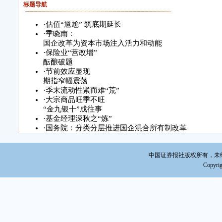
标题导航
·
估值“尴尬” 筑底期延长
·
季晓南：
国企改革为资本市场注入活力和动能
·
保险业“营改增”
酝酿破题
·
节前效应显现
期指窄幅震荡
·
季末流动性紧而难“荒”
·
大宗商品旺季不旺
“金九银十”成往事
·
基金经理深秋之“炼”
·
国务院：分类分层推进国企混合所有制改革
·
国内统一刊号:CN11-0207
·
习近平：中国对外开放力度将越来越大
中国证券报社版权所有，未经书面授
·
制图/韩景丰 数据来源/Wind资讯
Copyrig