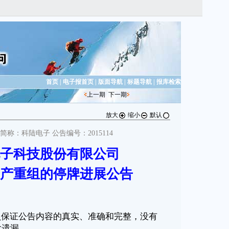
首页
|
电子报首页
|
版面导航
|
标题导航
|
报库检索
上一期
下一期
放大
缩小
默认
券简称：科陆电子 公告编号：2015114
子科技股份有限公司
产重组的停牌进展公告