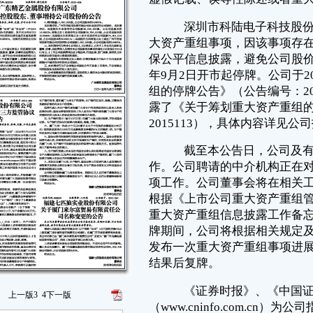
截至本公告日，公司及有关各方仍在积极推进本次重大资产重组工
作。公司聘请的中介机构正在对目标公司开展尽职调查、审计、评估等各
项工作。公司董事会将在相关工作完成后，及时召开会议审议相关议案。
根据《上市公司重大资产重组管理办法》及深圳证券交易所关于上市公司
重大资产重组信息披露工作备忘录的有关规定，公司股票将继续停牌。停
牌期间，公司将根据相关规定及时履行信息披露义务，至少每五个交易日
发布一次重大资产重组事项进展情况公告，直至相关事项确定并披露有关
结果后复牌。
《证券时报》、《中国证券报》和巨潮资讯网
（www.cninfo.com.cn）为公司指定的信息披露媒体，敬请广大投资者关注
公司相关公告并注意投资风险。
特此公告。
深圳市科陆电子科技股份有限公司
董事会
二○一五年九月二十四日
上一版
3
4
下一版