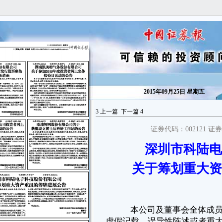
2015年09月25日 星期五
3
上一篇
下一篇
4
证券代码：002121 证
深圳市科陆电
本公司及董事会全体成员保证公告内容的真实、准确和完整，没有
虚假记载、误导性陈述或者重大遗漏。
关于筹划重大资
深圳市科陆电子科技股份有限公司（以下简称“公司”）正在筹划重
大资产重组事项，因该事项存在不确定性，为维护广大投资者的利益，确
保公平信息披露，避免公司股价异常波动，经公司申请，公司股票自2015
年9月2日开市起停牌。公司于2015年9月2日披露了《关于筹划重大资产重
组的停牌公告》（公告编号：2015110），于2015年9月11日、9月18日披
露了《关于筹划重大资产重组的停牌进展公告》（公告编号：2015111、
2015113），具体内容详见公司指定信息披露媒体。