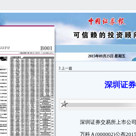
2015年09月25日 星期五
3
上一篇
深圳证券
深圳证券交易所上市公司
万科Ａ(000002)公布2015年公司债券（第一期）票面利率公告。
神州高铁(000008)公布关于实施2015年半年度权益分派后调整发行
股份及支付现金购买资产并募集配套资金的发行价格和发行数量的公告。
中粮地产(000031)公布第八届董事会第十七次会议决议公告。
*ST新都(000033)公布管理人重整进展公告。
宝安地产(000040)公布关于第一大股东所持股份部分解除质押的公