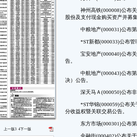
告。
中航地产(000043)公布第七届董事会第三十三次会议决议（通讯表
决）公告。
深天马Ａ(000050)公布非公开发行限售股上市流通的提示性公告。
*ST华锦(000059)公布关于收购振华石油在振华海外石油公司的部
分收益权暨关联交易公告。
东方市场(000301)公布第六届董事会第十三次会议决议公告。
金融街(000402)公布关于获取广州市海珠区石岗路分地块二
AH051025地块国有土地使用权公告。
兴业矿业(000426)公布关于筹划重大事项继续停牌公告。
粤高速Ａ(000429)公布关于重大资产重组材料获中国证监会行政许
可申请受理的进展公告。
张家界(000430)公布关于控股股东股票解除质押的公告。
丽珠集团(000513)公布控股子公司珠海市丽珠单抗生物技术有限公
司与Epirus瑞士有限公司签订技术开发合作协议暨关联交易公告。
万家乐(000533)公布关于股东股份质押的公告。
万泽股份(000534)公布关于大股东股权质押情况的公告。
上一版
3
4
下一版
创元科技(000551)公布关于控股子公司新产品通过技术鉴定的公