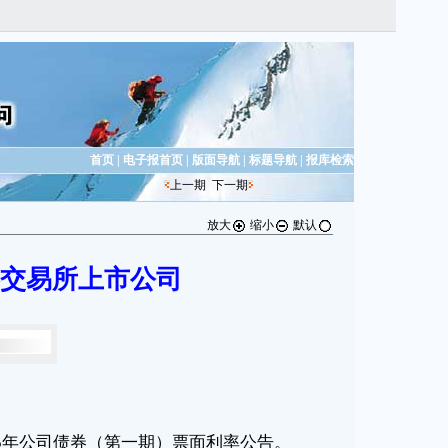
首页
|
电子报首页
|
版面导航
|
标题导航
|
报库检索
上一期
下一期
放大
缩小
默认
交易所上市公司