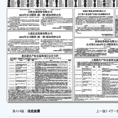
[201
根
司债
份有
（以
亿元
者询
本
际发
券代码
亿元，
年末
权，债
为25
特
发
第A14版：
信息披露
上一版
3
4
下一
主