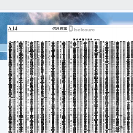
本
实、
遗漏
西
合格
券，