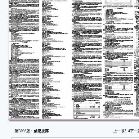
更新
新内
【
交
简称“
员会（
号文准
正式
基
完整
会对
和收
金没
基
的原
定盈
金价
第B036版：
信息披露
上一版
3
4
下一
回其