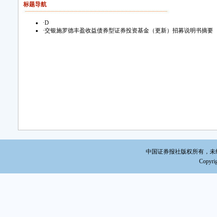
标题导航
本
间内
·
D
·
交银施罗德丰盈收益债券型证券投资基金（更新）招募说明书摘要
基金
能申
基金
本
场波
全面
分考
本基
策。
也需
险包
中国证券报社版权所有，未经书面
易制
Copyrig
理人
动性
他风
期收
基金