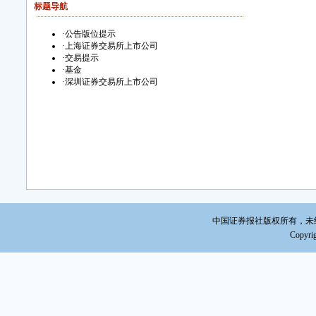
新
标题导航
股份
·
公告版位提示
江
·
上海证券交易所上市公司
除质
·
交易提示
·
基金
亚
·
深圳证券交易所上市公司
联交
升
青
万
获中
首
中国证券报社版权所有，未经书面
舍文
Copyrig
武
公告
商
公告