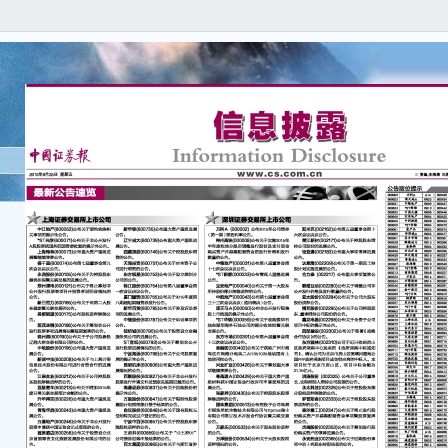
上
中
提示
*
国务
上