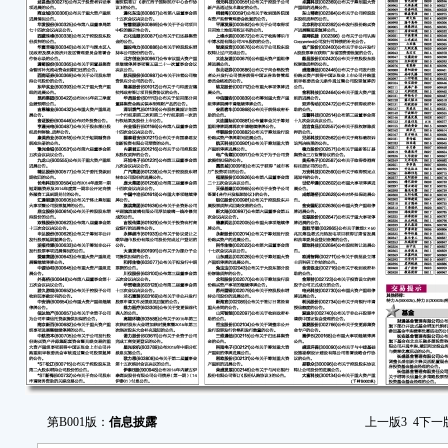
停牌
保
议公
永
暨关
郑
股票
新
关联
美
莲
事项
锦
交易
中
第B001版：
信息披露
上一版
3
4
下一