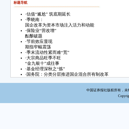
标题导航
·
估值“尴尬” 筑底期延长
·
季晓南：
国企改革为资本市场注入活力和动能
·
保险业“营改增”
酝酿破题
·
节前效应显现
期指窄幅震荡
·
季末流动性紧而难“荒”
·
大宗商品旺季不旺
“金九银十”成往事
·
基金经理深秋之“炼”
·
国务院：分类分层推进国企混合所有制改革
·
国内统一刊号:CN11-0207
·
习近平：中国对外开放力度将越来越大
中国证券报社版权所有，未经书面授
·
制图/韩景丰 数据来源/Wind资讯
Copyrig