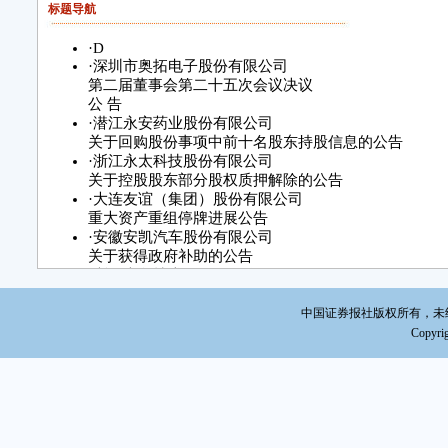
2
标题导航
·
D
·
深圳市奥拓电子股份有限公司
第二届董事会第二十五次会议决议
公 告
·
潜江永安药业股份有限公司
关于回购股份事项中前十名股东持股信息的公告
·
浙江永太科技股份有限公司
关于控股股东部分股权质押解除的公告
·
大连友谊（集团）股份有限公司
重大资产重组停牌进展公告
·
安徽安凯汽车股份有限公司
关于获得政府补助的公告
·
浙江大华技术股份有限公司
2015年第二次临时股东大会决议公告
·
长城信息产业股份有限公司
中国证券报社版权所有，未经书面
关于参加2015年投资者网上接待日
Copyrig
活动的公告
·
湖南友谊阿波罗商业股份有限公司
关于参加2015年湖南上市公司投资者网上集体接待日
·
广州毅昌科技股份有限公司
关于控股股东股权解除质押的公告
·
银泰资源股份有限公司