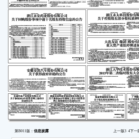
遗漏
广
司”
公司
押给
38,
集团
本的9
有限
截
公司持
401
术产
情形
特
广
第B011版：
信息披露
上一版
3
4
下一