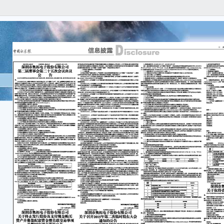
证
号：20
广
关
本
实、