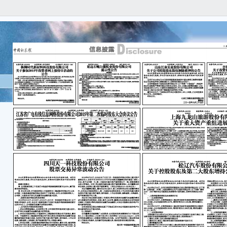
B0
■ 
信
isc