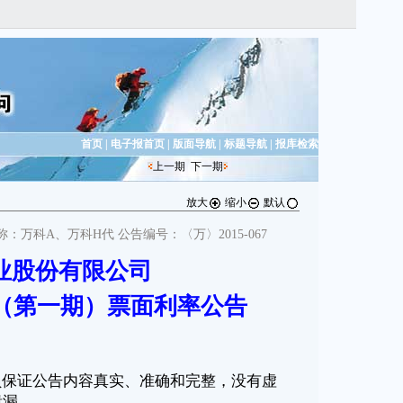
首页
|
电子报首页
|
版面导航
|
标题导航
|
报库检索
上一期
下一期
放大
缩小
默认
券简称：万科A、万科H代 公告编号：〈万〉2015-067
业股份有限公司
券（第一期）票面利率公告