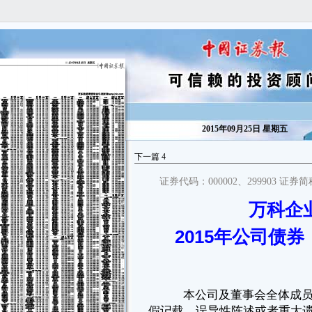
2015年09月25日 星期五
下一篇
4
证券代码：000002、299903 证
万科企
本公司及董事会全体成员保证公告内容真实、准确和完整，没有虚
假记载、误导性陈述或者重大遗漏。
2015年公司债
经中国证券监督管理委员会证监许可[2015] 1915号文核准，万科企
业股份有限公司（以下简称“发行人”）获准面向合格投资者公开发行面值
总额不超过人民币90亿元的公司债券。
本期债券发行规模50亿元，为5年期品种，票面利率询价区间为
3.30%-4.10%，票面利率由发行人和主承销商（簿记管理人）根据网下利
率询价结果在预设利率区间内协商确定。