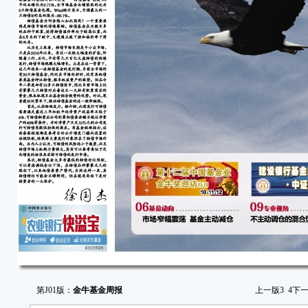
第J01版：
金牛基金周报
上一版
3
4
下