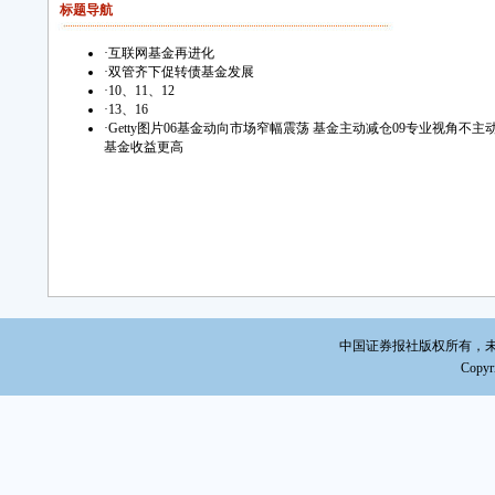
标题导航
·
互联网基金再进化
·
双管齐下促转债基金发展
·
10、11、12
·
13、16
·
Getty图片06基金动向市场窄幅震荡 基金主动减仓09专业视角不
基金收益更高
中国证券报社版权所有，未经书面
Copyri