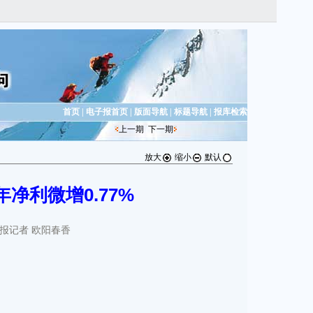
首页
|
电子报首页
|
版面导航
|
标题导航
|
报库检索
上一期
下一期
放大
缩小
默认
净利微增0.77%
本报记者 欧阳春香