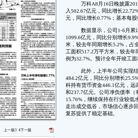
例为32.7%。预计全年开竣工面积将超过年初计划。
此外，上半年公司实现结算面积455.7万平方米，实现结算收入
484.2亿元，同比分别增长25.5%和21.2%。公告显示，截至上半年末，万
科持有货币资金446.1亿元，远高于短期借款和一年内到期长期借款的总
和237.7亿元。公司净负债率（有息负债减去货币资金，除以净资产）为
15.76%，继续保持在行业较低水平。万科认为，短期来看，主要城市已经
走出成交低谷，市场信心逐步回升，相对宽松的行业、货币政策也为市场
复苏提供了稳定基础。
上一版
3
4
下一版