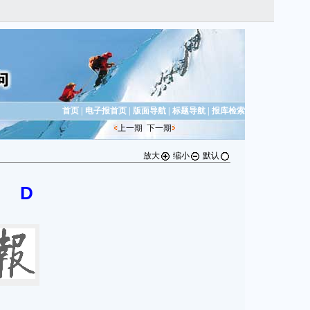
首页
|
电子报首页
|
版面导航
|
标题导航
|
报库检索
上一期
下一期
放大
缩小
默认
D