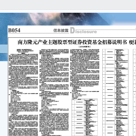
B0
■ 
信
isc