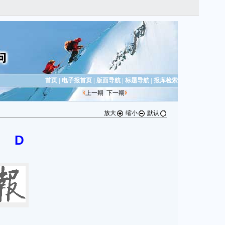
首页
|
电子报首页
|
版面导航
|
标题导航
|
报库检索
上一期
下一期
放大
缩小
默认
D