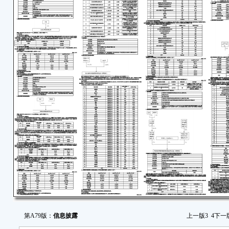
第A79版：
信息披露
上一版
3
4
下一