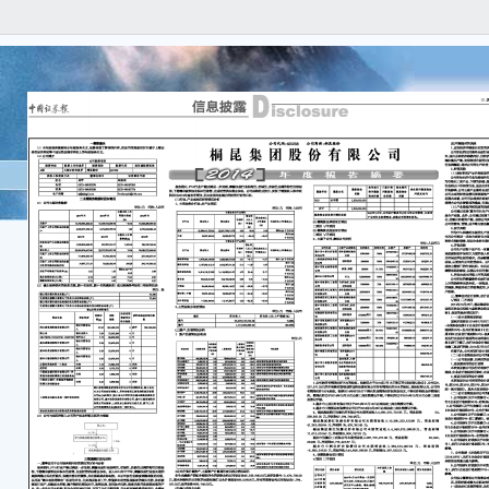
B0
■ 
信
isc