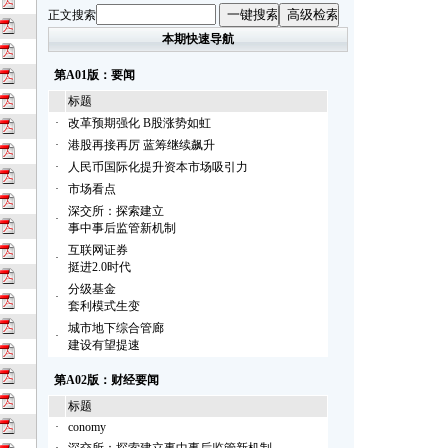
正文搜索
本期快速导航
第A01版：要闻
标题
·
改革预期强化 B股涨势如虹
·
港股再接再厉 蓝筹继续飙升
·
人民币国际化提升资本市场吸引力
·
市场看点
深交所：探索建立
·
事中事后监管新机制
互联网证券
·
挺进2.0时代
分级基金
·
套利模式生变
城市地下综合管廊
·
建设有望提速
第A02版：财经要闻
标题
·
conomy