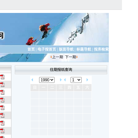
首页
|
电子报首页
|
版面导航
|
标题导航
|
报库检索
上一期
下一期
往期报纸查询
日
一
二
三
四
五
六