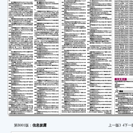
持东
东
费率
国
影响
华
端制
华
通知
申
信申
证券
转换
银
货币
公告
第B001版：
信息披露
上一版
3
4
下一