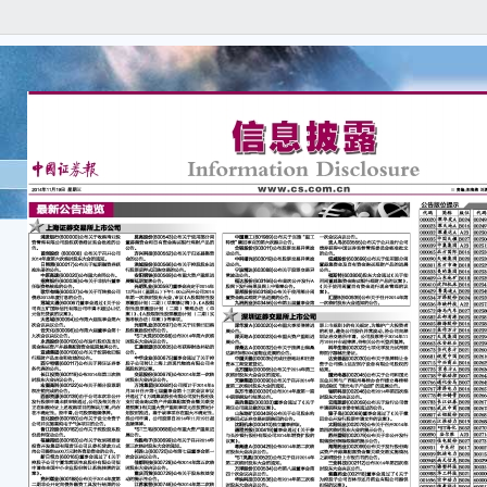
宝
份有
博
币市
公告
长